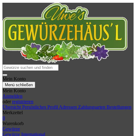
Mein Konto
Menü schließen
Mein Konto
Anmelden
oder
registrieren
Übersicht
Persönliches Profil
Adressen
Zahlungsarten
Bestellungen
Merkzettel
0
Warenkorb
Gewürze
Gewürze International