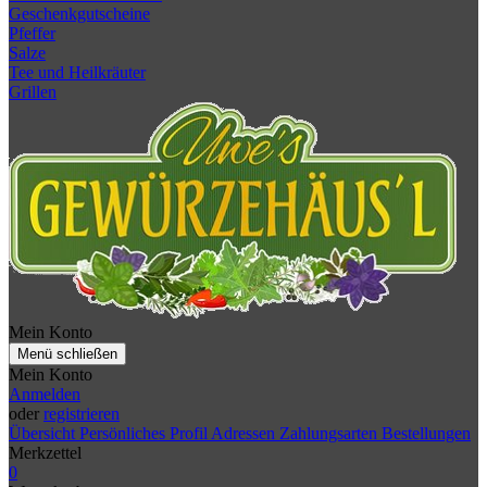
Geschenkgutscheine
Pfeffer
Salze
Tee und Heilkräuter
Grillen
Mein Konto
Menü schließen
Mein Konto
Anmelden
oder
registrieren
Übersicht
Persönliches Profil
Adressen
Zahlungsarten
Bestellungen
Merkzettel
0