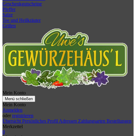
Geschenkgutscheine
Pfeffer
Salze
Tee und Heilkräuter
Grillen
Mein Konto
Menü schließen
Mein Konto
Anmelden
oder
registrieren
Übersicht
Persönliches Profil
Adressen
Zahlungsarten
Bestellungen
Merkzettel
0