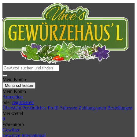
Mein Konto
Menü schließen
Mein Konto
Anmelden
oder
registrieren
Übersicht
Persönliches Profil
Adressen
Zahlungsarten
Bestellungen
Merkzettel
0
Warenkorb
Gewürze
Gewürze International