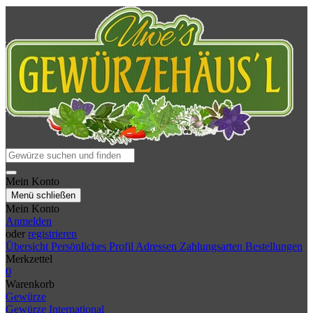
Mein Konto
Menü schließen
Mein Konto
Anmelden
oder
registrieren
Übersicht
Persönliches Profil
Adressen
Zahlungsarten
Bestellungen
Merkzettel
0
Warenkorb
Gewürze
Gewürze International