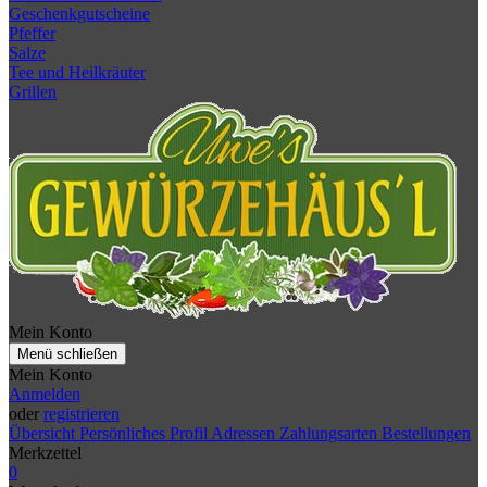
Geschenkgutscheine
Pfeffer
Salze
Tee und Heilkräuter
Grillen
Mein Konto
Menü schließen
Mein Konto
Anmelden
oder
registrieren
Übersicht
Persönliches Profil
Adressen
Zahlungsarten
Bestellungen
Merkzettel
0