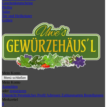
Geschenkgutscheine
Pfeffer
Salze
Tee und Heilkräuter
Grillen
Mein Konto
Menü schließen
Mein Konto
Anmelden
oder
registrieren
Übersicht
Persönliches Profil
Adressen
Zahlungsarten
Bestellungen
Merkzettel
0