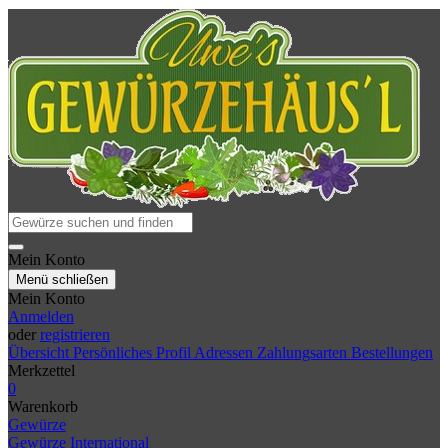
Mein Konto
Menü schließen
Mein Konto
Anmelden
oder
registrieren
Übersicht
Persönliches Profil
Adressen
Zahlungsarten
Bestellungen
Merkzettel
0
Warenkorb
Gewürze
Gewürze International