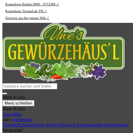
Kostenfreie Hotline 0800 - 0753389 ✓
Kostenloser Versand ab 35€ ✓
Gewürze aus der ganzen Welt ✓
Mein Konto
Menü schließen
Mein Konto
Anmelden
oder
registrieren
Übersicht
Persönliches Profil
Adressen
Zahlungsarten
Bestellungen
Merkzettel