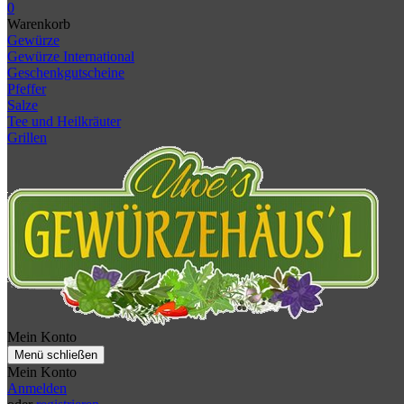
0
Warenkorb
Gewürze
Gewürze International
Geschenkgutscheine
Pfeffer
Salze
Tee und Heilkräuter
Grillen
Mein Konto
Menü schließen
Mein Konto
Anmelden