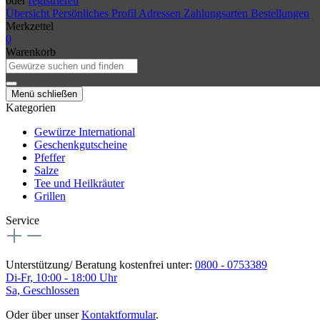
oder
registrieren
Übersicht
Persönliches Profil
Adressen
Zahlungsarten
Bestellungen
Merkzettel
0
Warenkorb
Menü schließen
Kategorien
Gewürze International
Geschenkgutscheine
Pfeffer
Salze
Tee und Heilkräuter
Grillen
Service
Unterstützung/ Beratung kostenfrei unter:
0800 - 0753389
Di-Fr, 10:00 - 18:00 Uhr
Sa, Geschlossen
Oder über unser
Kontaktformular
.