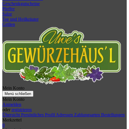
Geschenkgutscheine
Pfeffer
Salze
Tee und Heilkräuter
Grillen
Mein Konto
Menü schließen
Mein Konto
Anmelden
oder
registrieren
Übersicht
Persönliches Profil
Adressen
Zahlungsarten
Bestellungen
Merkzettel
0