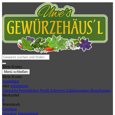
Mein Konto
Menü schließen
Mein Konto
Anmelden
oder
registrieren
Übersicht
Persönliches Profil
Adressen
Zahlungsarten
Bestellungen
Merkzettel
0
Warenkorb
Gewürze
Gewürze International