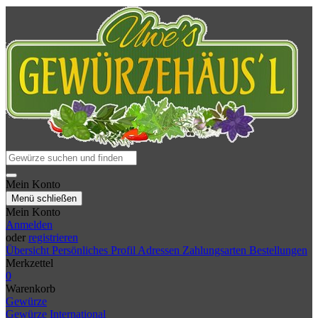
Mein Konto
Menü schließen
Mein Konto
Anmelden
oder
registrieren
Übersicht
Persönliches Profil
Adressen
Zahlungsarten
Bestellungen
Merkzettel
0
Warenkorb
Gewürze
Gewürze International