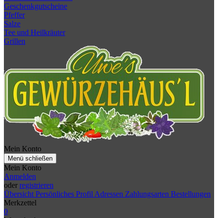
Geschenkgutscheine
Pfeffer
Salze
Tee und Heilkräuter
Grillen
Mein Konto
Menü schließen
Mein Konto
Anmelden
oder
registrieren
Übersicht
Persönliches Profil
Adressen
Zahlungsarten
Bestellungen
Merkzettel
0