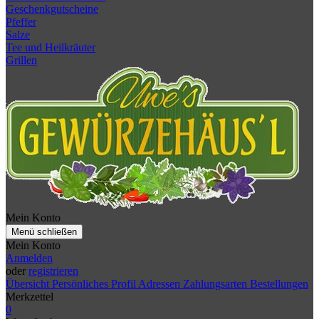
Geschenkgutscheine
Pfeffer
Salze
Tee und Heilkräuter
Grillen
Mein Konto
Menü schließen
Mein Konto
Anmelden
oder
registrieren
Übersicht
Persönliches Profil
Adressen
Zahlungsarten
Bestellungen
Merkzettel
0