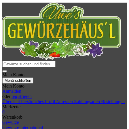
Mein Konto
Menü schließen
Mein Konto
Anmelden
oder
registrieren
Übersicht
Persönliches Profil
Adressen
Zahlungsarten
Bestellungen
Merkzettel
0
Warenkorb
Gewürze
Gewürze International