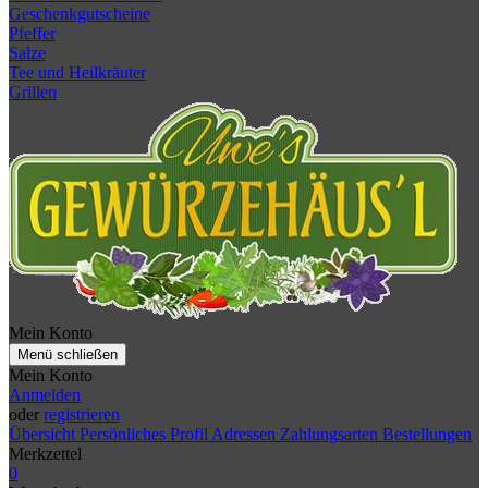
Geschenkgutscheine
Pfeffer
Salze
Tee und Heilkräuter
Grillen
Mein Konto
Menü schließen
Mein Konto
Anmelden
oder
registrieren
Übersicht
Persönliches Profil
Adressen
Zahlungsarten
Bestellungen
Merkzettel
0