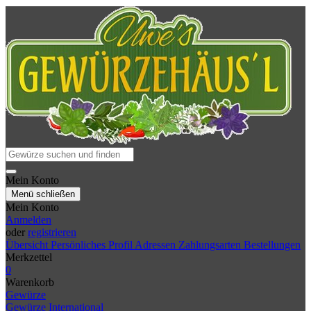
Mein Konto
Menü schließen
Mein Konto
Anmelden
oder
registrieren
Übersicht
Persönliches Profil
Adressen
Zahlungsarten
Bestellungen
Merkzettel
0
Warenkorb
Gewürze
Gewürze International