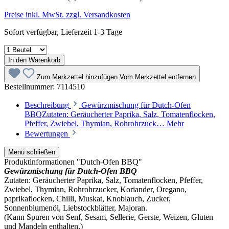
Preise inkl. MwSt. zzgl. Versandkosten
Sofort verfügbar, Lieferzeit 1-3 Tage
In den Warenkorb
Zum Merkzettel hinzufügen
Vom Merkzettel entfernen
Bestellnummer:
7114510
Beschreibung
Gewürzmischung für Dutch-Ofen
BBQZutaten: Geräucherter Paprika, Salz, Tomatenflocken,
Pfeffer, Zwiebel, Thymian, Rohrohrzuck…
Mehr
Bewertungen
Menü schließen
Produktinformationen "Dutch-Ofen BBQ"
Gewürzmischung für Dutch-Ofen BBQ
Zutaten:
Geräucherter Paprika, Salz, Tomatenflocken, Pfeffer,
Zwiebel, Thymian, Rohrohrzucker, Koriander, Oregano,
paprikaflocken, Chilli, Muskat, Knoblauch, Zucker,
Sonnenblumenöl, Liebstockblätter, Majoran.
(Kann Spuren von Senf, Sesam, Sellerie, Gerste, Weizen, Gluten
und Mandeln enthalten.)