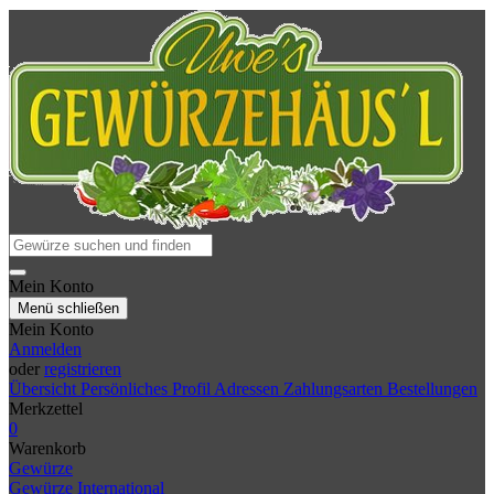
Mein Konto
Menü schließen
Mein Konto
Anmelden
oder
registrieren
Übersicht
Persönliches Profil
Adressen
Zahlungsarten
Bestellungen
Merkzettel
0
Warenkorb
Gewürze
Gewürze International