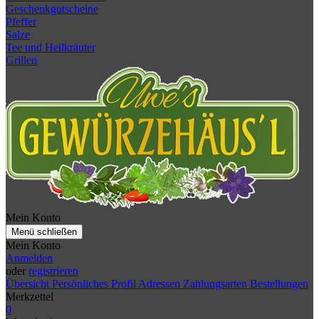
Geschenkgutscheine
Pfeffer
Salze
Tee und Heilkräuter
Grillen
Mein Konto
Menü schließen
Mein Konto
Anmelden
oder
registrieren
Übersicht
Persönliches Profil
Adressen
Zahlungsarten
Bestellungen
Merkzettel
0