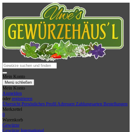
Mein Konto
Menü schließen
Mein Konto
Anmelden
oder
registrieren
Übersicht
Persönliches Profil
Adressen
Zahlungsarten
Bestellungen
Merkzettel
0
Warenkorb
Gewürze
Gewürze International