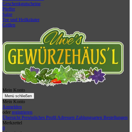
Geschenkgutscheine
Pfeffer
Salze
Tee und Heilkräuter
Grillen
Mein Konto
Menü schließen
Mein Konto
Anmelden
oder
registrieren
Übersicht
Persönliches Profil
Adressen
Zahlungsarten
Bestellungen
Merkzettel
0