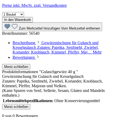
Preise inkl. MwSt. zzgl. Versandkosten
In den Warenkorb
Zum Merkzettel hinzufügen
Vom Merkzettel entfernen
Bestellnummer:
56540
Beschreibung
Gewürzmischung für Gulasch und
Kesselgulasch Zutaten: Paprika, Senfmehl, Zwiebel,
Koriander, Knoblauch, Kümmel, Pfeffer, Maj…
Mehr
Bewertungen
Menü schließen
Produktinformationen "Gulaschgewürz 40 g "
Gewürzmischung für Gulasch und Kesselgulasch
Zutaten: Paprika, Senfmehl, Zwiebel, Koriander, Knoblauch,
Kümmel, Pfeffer, Majoran und Nelken.
(Kann Spuren von Senf, Sellerie, Sesam, Gluten und Mandeln
enthalten.)
Lebensmittelspezifikationen:
Ohne Konservierungsmittel
Menü schließen
0 von 0 Bewertungen