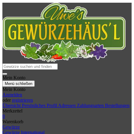
Mein Konto
Menü schließen
Mein Konto
Anmelden
oder
registrieren
Übersicht
Persönliches Profil
Adressen
Zahlungsarten
Bestellungen
Merkzettel
0
Warenkorb
Gewürze
Gewürze International