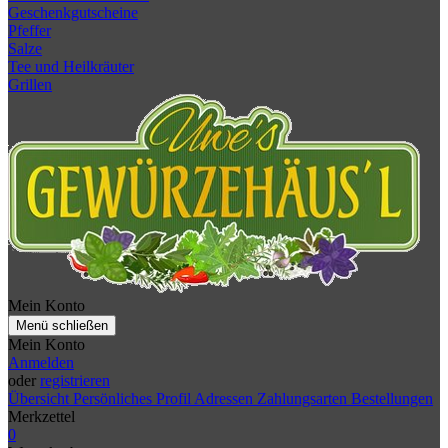
Geschenkgutscheine
Pfeffer
Salze
Tee und Heilkräuter
Grillen
Mein Konto
Menü schließen
Mein Konto
Anmelden
oder
registrieren
Übersicht
Persönliches Profil
Adressen
Zahlungsarten
Bestellungen
Merkzettel
0