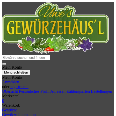
Mein Konto
Menü schließen
Mein Konto
Anmelden
oder
registrieren
Übersicht
Persönliches Profil
Adressen
Zahlungsarten
Bestellungen
Merkzettel
0
Warenkorb
Gewürze
Gewürze International