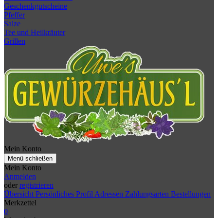
Geschenkgutscheine
Pfeffer
Salze
Tee und Heilkräuter
Grillen
Mein Konto
Menü schließen
Mein Konto
Anmelden
oder
registrieren
Übersicht
Persönliches Profil
Adressen
Zahlungsarten
Bestellungen
Merkzettel
0