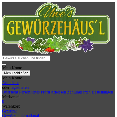
Mein Konto
Menü schließen
Mein Konto
Anmelden
oder
registrieren
Übersicht
Persönliches Profil
Adressen
Zahlungsarten
Bestellungen
Merkzettel
0
Warenkorb
Gewürze
Gewürze International