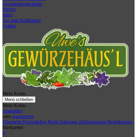
Geschenkgutscheine
Pfeffer
Salze
Tee und Heilkräuter
Grillen
Mein Konto
Menü schließen
Mein Konto
Anmelden
oder
registrieren
Übersicht
Persönliches Profil
Adressen
Zahlungsarten
Bestellungen
Merkzettel
0