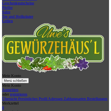
Geschenkgutscheine
Pfeffer
Salze
Tee und Heilkräuter
Grillen
Mein Konto
Menü schließen
Mein Konto
Anmelden
oder
registrieren
Übersicht
Persönliches Profil
Adressen
Zahlungsarten
Bestellungen
Merkzettel
0