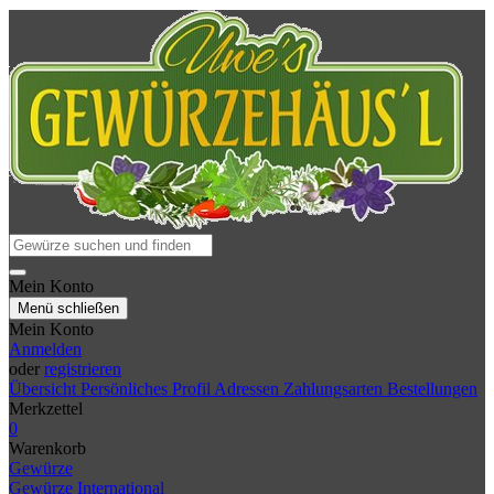
Mein Konto
Menü schließen
Mein Konto
Anmelden
oder
registrieren
Übersicht
Persönliches Profil
Adressen
Zahlungsarten
Bestellungen
Merkzettel
0
Warenkorb
Gewürze
Gewürze International