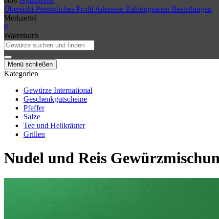
oder
registrieren
Übersicht
Persönliches Profil
Adressen
Zahlungsarten
Bestellungen
Merkzettel
0
Warenkorb
Menü schließen
Kategorien
Gewürze International
Geschenkgutscheine
Pfeffer
Salze
Tee und Heilkräuter
Grillen
Nudel und Reis Gewürzmischun