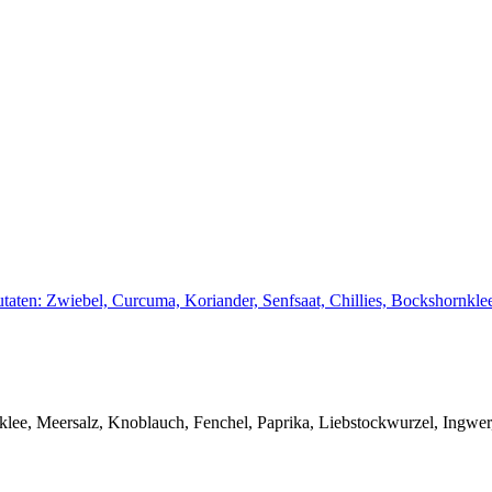
ten: Zwiebel, Curcuma, Koriander, Senfsaat, Chillies, Bockshornkl
rnklee, Meersalz, Knoblauch, Fenchel, Paprika, Liebstockwurzel, In