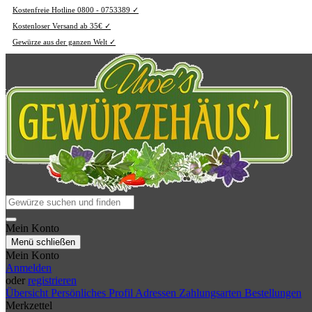
Kostenfreie Hotline 0800 - 0753389 ✓
Kostenloser Versand ab 35€ ✓
Gewürze aus der ganzen Welt ✓
Mein Konto
Menü schließen
Mein Konto
Anmelden
oder
registrieren
Übersicht
Persönliches Profil
Adressen
Zahlungsarten
Bestellungen
Merkzettel