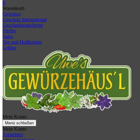
0
Warenkorb
Gewürze
Gewürze International
Geschenkgutscheine
Pfeffer
Salze
Tee und Heilkräuter
Grillen
Mein Konto
Menü schließen
Mein Konto
Anmelden