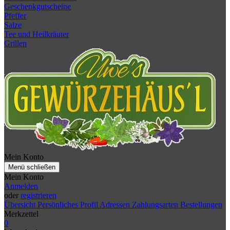
Geschenkgutscheine
Pfeffer
Salze
Tee und Heilkräuter
Grillen
Mein Konto
Menü schließen
Mein Konto
Anmelden
oder
registrieren
Übersicht
Persönliches Profil
Adressen
Zahlungsarten
Bestellungen
Merkzettel
0