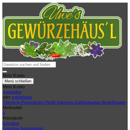
Mein Konto
Menü schließen
Mein Konto
Anmelden
oder
registrieren
Übersicht
Persönliches Profil
Adressen
Zahlungsarten
Bestellungen
Merkzettel
0
Warenkorb
Gewürze
Gewürze International