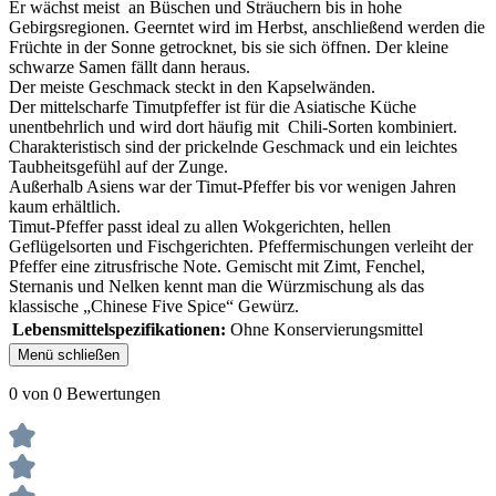
Er wächst meist an Büschen und Sträuchern bis in hohe
Gebirgsregionen. Geerntet wird im Herbst, anschließend werden die
Früchte in der Sonne getrocknet, bis sie sich öffnen. Der kleine
schwarze Samen fällt dann heraus.
Der meiste Geschmack steckt in den Kapselwänden.
Der mittelscharfe Timutpfeffer ist für die Asiatische Küche
unentbehrlich und wird dort häufig mit Chili-Sorten kombiniert.
Charakteristisch sind der prickelnde Geschmack und ein leichtes
Taubheitsgefühl auf der Zunge.
Außerhalb Asiens war der Timut-Pfeffer bis vor wenigen Jahren
kaum erhältlich.
Timut-Pfeffer passt ideal zu allen Wokgerichten, hellen
Geflügelsorten und Fischgerichten. Pfeffermischungen verleiht der
Pfeffer eine zitrusfrische Note. Gemischt mit Zimt, Fenchel,
Sternanis und Nelken kennt man die Würzmischung als das
klassische „Chinese Five Spice“ Gewürz.
Lebensmittelspezifikationen:
Ohne Konservierungsmittel
Menü schließen
0 von 0 Bewertungen