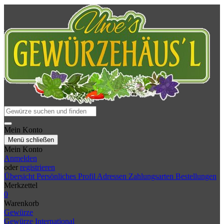
Mein Konto
Menü schließen
Mein Konto
Anmelden
oder
registrieren
Übersicht
Persönliches Profil
Adressen
Zahlungsarten
Bestellungen
Merkzettel
0
Warenkorb
Gewürze
Gewürze International