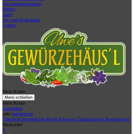
Geschenkgutscheine
Pfeffer
Salze
Tee und Heilkräuter
Grillen
Mein Konto
Menü schließen
Mein Konto
Anmelden
oder
registrieren
Übersicht
Persönliches Profil
Adressen
Zahlungsarten
Bestellungen
Merkzettel
0