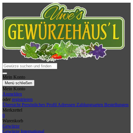
Mein Konto
Menü schließen
Mein Konto
Anmelden
oder
registrieren
Übersicht
Persönliches Profil
Adressen
Zahlungsarten
Bestellungen
Merkzettel
0
Warenkorb
Gewürze
Gewürze International