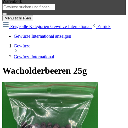
Warenkorb
Menü schließen
Zeige alle Kategorien
Gewürze International
Zurück
Gewürze International anzeigen
Gewürze
Gewürze International
Wacholderbeeren 25g