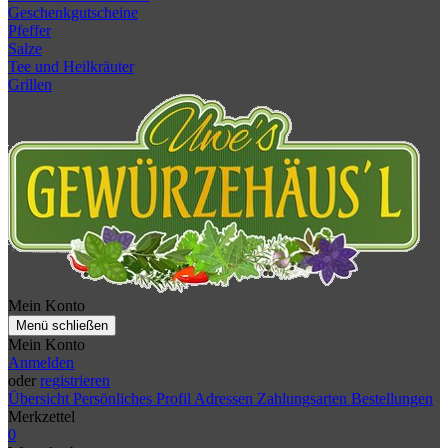
Geschenkgutscheine
Pfeffer
Salze
Tee und Heilkräuter
Grillen
Mein Konto
Menü schließen
Mein Konto
Anmelden
oder
registrieren
Übersicht
Persönliches Profil
Adressen
Zahlungsarten
Bestellungen
Merkzettel
0