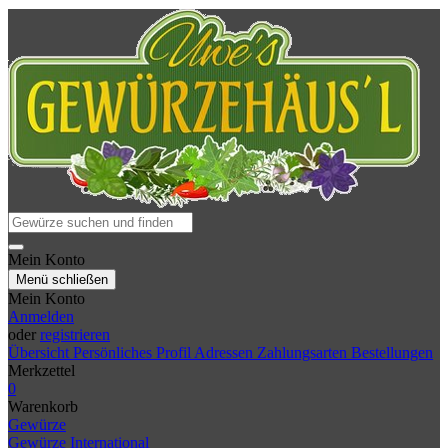
Mein Konto
Menü schließen
Mein Konto
Anmelden
oder
registrieren
Übersicht
Persönliches Profil
Adressen
Zahlungsarten
Bestellungen
Merkzettel
0
Warenkorb
Gewürze
Gewürze International