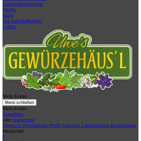
Geschenkgutscheine
Pfeffer
Salze
Tee und Heilkräuter
Grillen
Mein Konto
Menü schließen
Mein Konto
Anmelden
oder
registrieren
Übersicht
Persönliches Profil
Adressen
Zahlungsarten
Bestellungen
Merkzettel
0