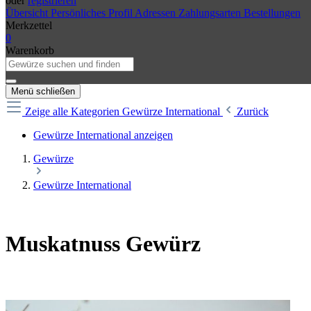
oder
registrieren
Übersicht
Persönliches Profil
Adressen
Zahlungsarten
Bestellungen
Merkzettel
0
Warenkorb
Menü schließen
Zeige alle Kategorien
Gewürze International
Zurück
Gewürze International anzeigen
Gewürze
Gewürze International
Muskatnuss Gewürz