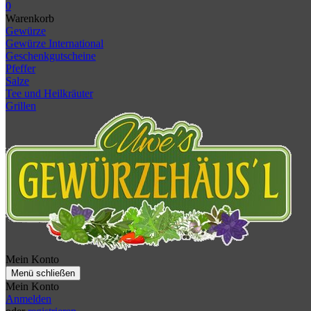
0
Warenkorb
Gewürze
Gewürze International
Geschenkgutscheine
Pfeffer
Salze
Tee und Heilkräuter
Grillen
Mein Konto
Menü schließen
Mein Konto
Anmelden