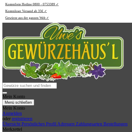
Kostenfreie Hotline 0800 - 0753389 ✓
Kostenloser Versand ab 35€ ✓
Gewürze aus der ganzen Welt ✓
Mein Konto
Menü schließen
Mein Konto
Anmelden
oder
registrieren
Übersicht
Persönliches Profil
Adressen
Zahlungsarten
Bestellungen
Merkzettel