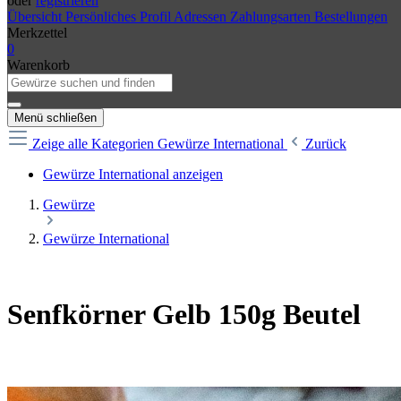
oder
registrieren
Übersicht
Persönliches Profil
Adressen
Zahlungsarten
Bestellungen
Merkzettel
0
Warenkorb
Menü schließen
Zeige alle Kategorien
Gewürze International
Zurück
Gewürze International anzeigen
Gewürze
Gewürze International
Senfkörner Gelb 150g Beutel