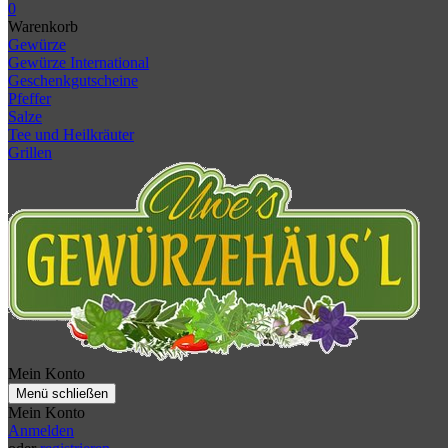
0
Warenkorb
Gewürze
Gewürze International
Geschenkgutscheine
Pfeffer
Salze
Tee und Heilkräuter
Grillen
Mein Konto
Menü schließen
Mein Konto
Anmelden