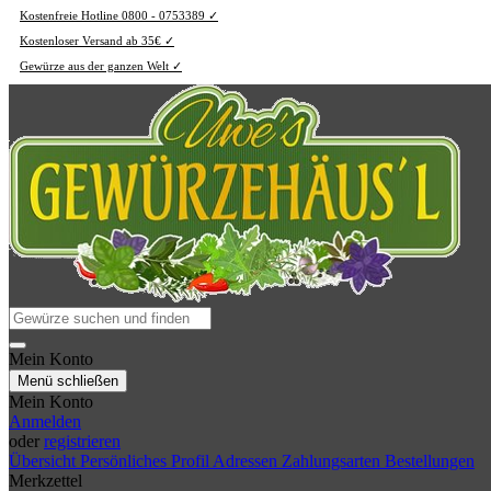
Kostenfreie Hotline 0800 - 0753389 ✓
Kostenloser Versand ab 35€ ✓
Gewürze aus der ganzen Welt ✓
Mein Konto
Menü schließen
Mein Konto
Anmelden
oder
registrieren
Übersicht
Persönliches Profil
Adressen
Zahlungsarten
Bestellungen
Merkzettel